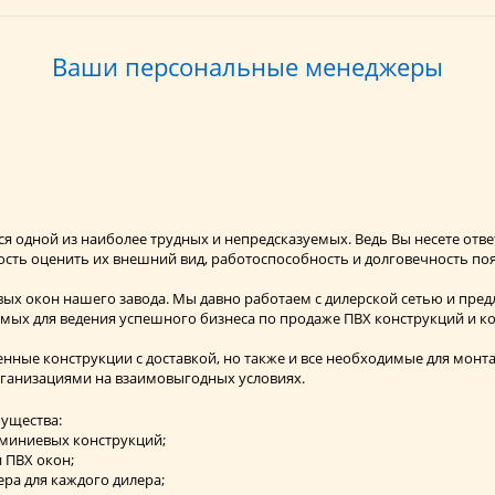
Ваши персональные менеджеры
ся одной из наиболее трудных и непредсказуемых. Ведь Вы несете отв
ость оценить их внешний вид, работоспособность и долговечность по
вых окон нашего завода. Мы давно работаем с дилерской сетью и пре
имых для ведения успешного бизнеса по продаже ПВХ конструкций и к
твенные конструкции с доставкой, но также и все необходимые для мо
рганизациями на взаимовыгодных условиях.
мущества:
юминиевых конструкций;
 ПВХ окон;
ра для каждого дилера;