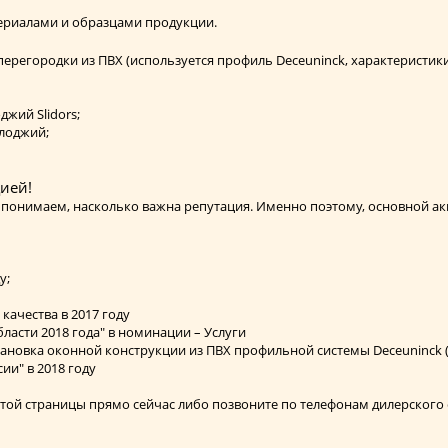
ериалами и образцами продукции.
перегородки из ПВХ (используется профиль Deceuninck, характеристики
жий Slidors;
лоджий;
ией!
понимаем, насколько важна репутация. Именно поэтому, основной акц
у;
качества в 2017 году
ласти 2018 года" в номинации – Услуги
становка оконной конструкции из ПВХ профильной системы Deceuninck 
и" в 2018 году
этой страницы прямо сейчас либо позвоните по телефонам дилерского