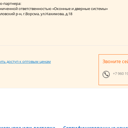
ю-партнера:
ниченной ответственностью «Оконные и дверные системы»
овский р-н, г.Ворсма, ул.Нахимова, д.18
Звоните се
ить доступ к оптовым ценам
+7 960 1