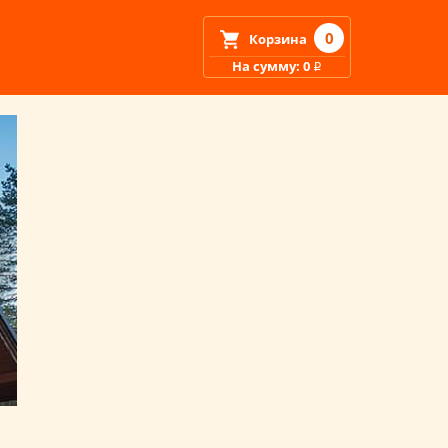
0
Корзина
На сумму: 0
i
И