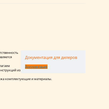
етственность
является
Документация для дилеров
длагаем
Документация
онструкций из
нтажа комплектующие и материалы.