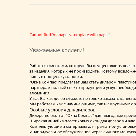
Cannot find 'managers' template with page ''
Уважаемые коллеги!
Работа с клиентами, которую Вы осуществляете, являет
за изделия, которых не производите. Поэтому возможн
лишь в процессе установки.
"Окна Компас" предлагает Вам стать дилером пластико
партнерам полный спектр продукции и услуг, необход
алюминия.
У нас Вы как дилер сможете не только заказать качес
Мы работаем как с начинающими, так и с крупными о
Особые условия для дилеров
Дилерство окон от "Окна Компас" дает выгодные преи
Широкая линейка пластиковых окон для дилеров и ал
Комплектующие и материалы для грамотной установки
Индивидуальное обслуживание через личного менедже