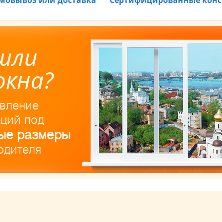
мовывоз или доставка
Сертифицированные конс
шли
окна?
овление
кций под
ые размеры
одителя