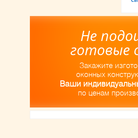
Са
Не подо
готовые 
Закажите изгот
оконных констру
Ваши индивидуальн
по ценам произв